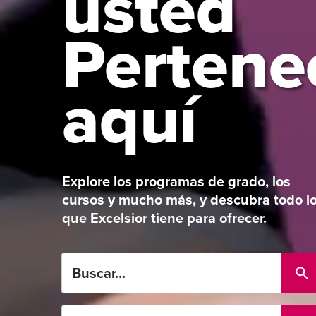
usted
Pertene
aquí
Explore los programas de grado, los
cursos y mucho más, y descubra todo l
que Excelsior tiene para ofrecer.
Buscar...
Elija