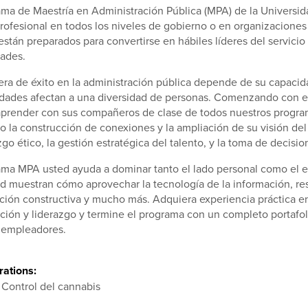
ama de Maestría en Administración Pública (MPA) de la Universid
profesional en todos los niveles de gobierno o en organizaciones
stán preparados para convertirse en hábiles líderes del servicio
ades.
era de éxito en la administración pública depende de su capaci
dades afectan a una diversidad de personas. Comenzando con el 
 aprender con sus compañeros de clase de todos nuestros progra
o la construcción de conexiones y la ampliación de su visión de
zgo ético, la gestión estratégica del talento, y la toma de decisi
ama MPA usted ayuda a dominar tanto el lado personal como el em
d muestran cómo aprovechar la tecnología de la información, res
ción constructiva y mucho más. Adquiera experiencia práctica e
ción y liderazgo y termine el programa con un completo portafolio
 empleadores.
ations:
 Control del cannabis