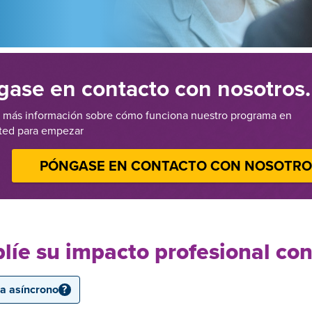
gase en contacto con nosotros.
más información sobre cómo funciona nuestro programa en
ted para empezar
PÓNGASE EN CONTACTO CON NOSOTR
líe su impacto profesional co
ea asíncrono
?