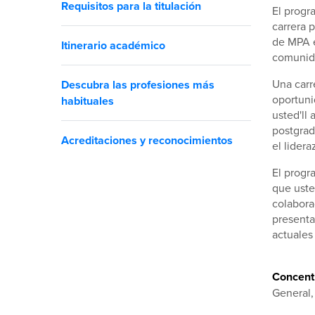
Requisitos para la titulación
El progr
carrera 
de MPA e
Itinerario académico
comunid
Una carr
Descubra las profesiones más
oportuni
habituales
usted'll
postgrad
Acreditaciones y reconocimientos
el lidera
El progr
que uste
colabora
presenta
actuales
Concentr
General,