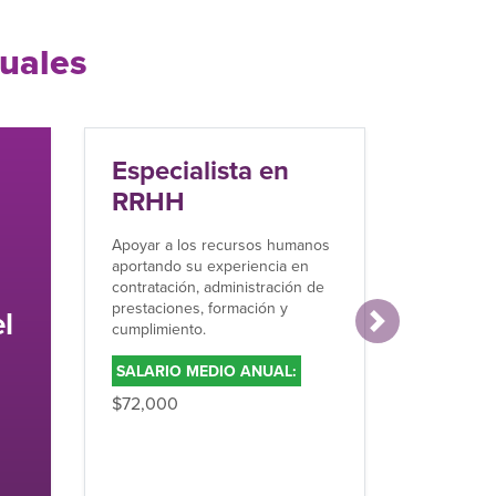
tuales
Especialista en
Anal
RRHH
polí
Apoyar a los recursos humanos
Analizar
aportando su experiencia en
identif
contratación, administración de
inminen
prestaciones, formación y
evaluar
l
cumplimiento.
propues
Siguiente
SALARIO MEDIO ANUAL:
SALAR
$72,000
$55,16