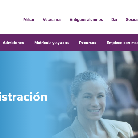
Militar
Veteranos
Antiguos alumnos
Dar
Socio
Admisiones
Matrícula y ayudas
Recursos
Empiece con más
stración