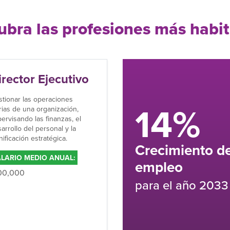
bra las profesiones más habi
irector Ejecutivo
tionar las operaciones
14%
rias de una organización,
ervisando las finanzas, el
arrollo del personal y la
nificación estratégica.
Crecimiento de
LARIO MEDIO ANUAL:
empleo
00,000
para el año 2033