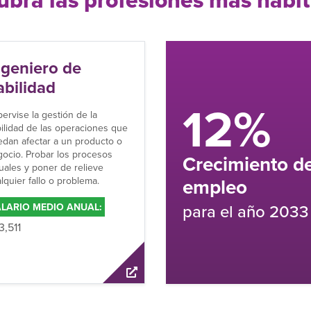
Responsable de
protección
12%
radiológica
Supervisar el programa de
seguridad radiológica de una
recimiento del
instalación, garantizando el
cumplimiento de la normativa
mpleo
protegiendo al personal y al
medio ambiente de los riesg
ara el año 2033
derivados de la radiación.
SALARIO MEDIO ANUAL:
$153,100