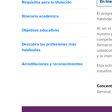
En lín
Requisitos para la titulación
El progr
Itinerario académico
habilida
Al ser e
Objetivos educativos
nuestro 
competen
Descubra las profesiones más
formació
habituales
ustedcon
y la inst
Acreditaciones y reconocimientos
Elija en
estudios
Concentr
General,