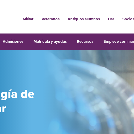
Militar
Veteranos
Antiguos alumnos
Dar
Socio
Admisiones
Matrícula y ayudas
Recursos
Empiece con más
gía de
ar