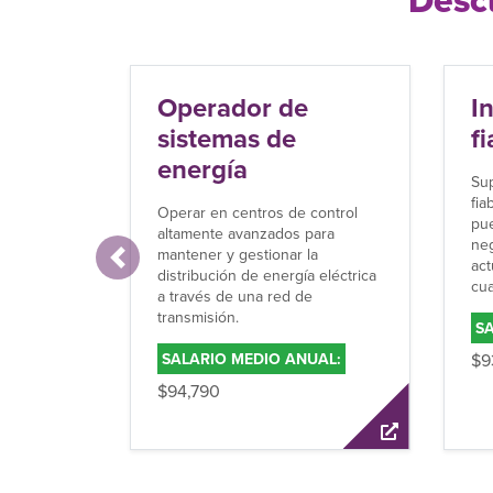
Ingeniero de
fiabilidad
Supervise la gestión de la
fiabilidad de las operaciones que
puedan afectar a un producto o
negocio. Probar los procesos
C
actuales y poner de relieve
Anterior
e
cualquier fallo o problema.
p
SALARIO MEDIO ANUAL:
$93,511