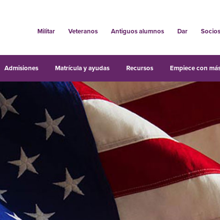
Militar
Veteranos
Antiguos alumnos
Dar
Socio
Admisiones
Matrícula y ayudas
Recursos
Empiece con más