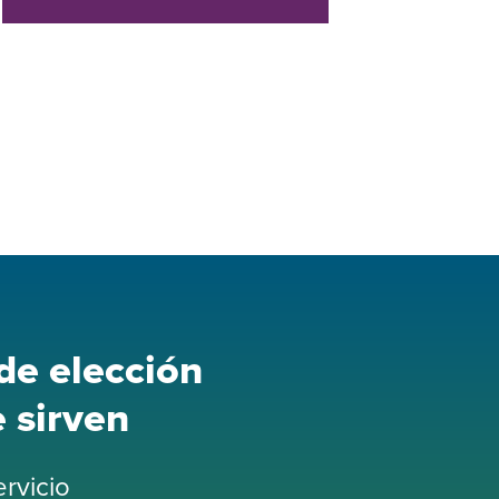
de elección
e sirven
rvicio