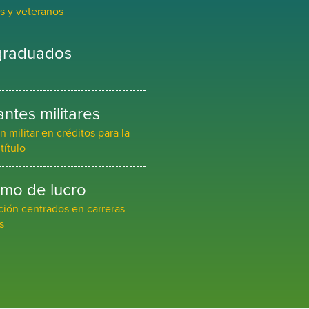
es y veteranos
 graduados
antes militares
 militar en créditos para la
título
imo de lucro
ción centrados en carreras
s