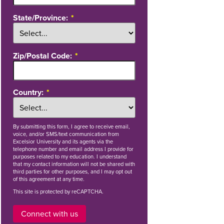
State/Province:
Zip/Postal Code:
Country:
By
submitting this form
, I agree to receive email,
voice, and/or SMS/text communication from
Excelsior University and its agents via the
telephone number and email address I provide for
purposes related to my education. I understand
that my contact information will not be shared with
third parties for other purposes, and I may opt out
of this agreement at any time.
This site is protected by reCAPTCHA.
Connect with us