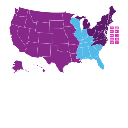
VT
NH
RI
WV
MA
CT
MD
DE
NJ
HI