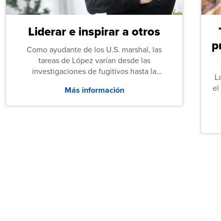
Liderar e inspirar a otros
p
Como ayudante de los U.S. marshal, las
tareas de López varían desde las
investigaciones de fugitivos hasta la
L
protección de testigos y judicial. Ella y otros
el
Más información
alguaciles también ayudan a los funcionarios
estatales y locales en cualquier actividad en
la que puedan necesitar apoyo.