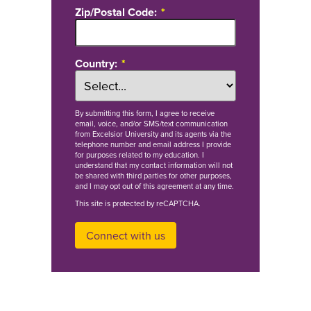
Zip/Postal Code:
Country:
By
submitting this form
, I agree to receive
email, voice, and/or SMS/text communication
from Excelsior University and its agents via the
telephone number and email address I provide
for purposes related to my education. I
understand that my contact information will not
be shared with third parties for other purposes,
and I may opt out of this agreement at any time.
This site is protected by reCAPTCHA.
Connect with us