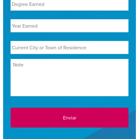
Earned
*
Year
Earned
*
Current
City
or
Town
Note
*
of
Residence