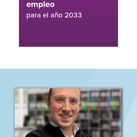
ño 2033