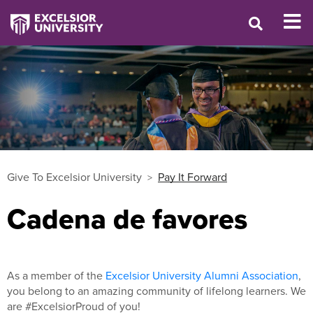
Give To Excelsior University
Pay It Forward
Cadena de favores
As a member of the
Excelsior University Alumni Association
,
you belong to an amazing community of lifelong learners. We
are #ExcelsiorProud of you!