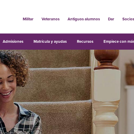
Militar
Veteranos
Antiguos alumnos
Dar
Socio
Admisiones
Matrícula y ayudas
Recursos
Empiece con más