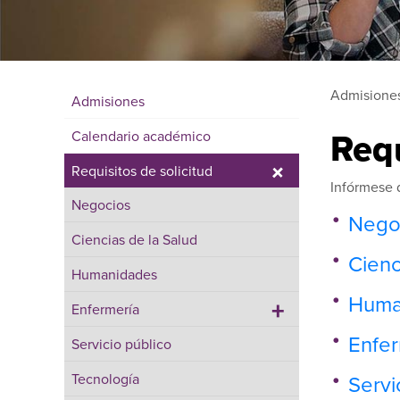
Admisione
Admisiones
Requ
Calendario académico
+
Requisitos de solicitud
Infórmese d
Negocios
Nego
Ciencias de la Salud
Cienc
Humanidades
Huma
+
Enfermería
Enfer
Servicio público
Tecnología
Servi