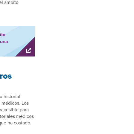
 el ámbito
ito
 una
tros
 historial
s médicos. Los
accesible para
storiales médicos
 que ha costado.