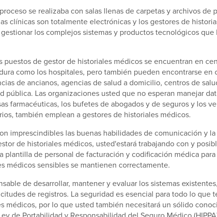
proceso se realizaba con salas llenas de carpetas y archivos de 
rias clínicas son totalmente electrónicas y los gestores de historia
 gestionar los complejos sistemas y productos tecnológicos que
s puestos de gestor de historiales médicos se encuentran en cent
dura como los hospitales, pero también pueden encontrarse en c
cias de ancianos, agencias de salud a domicilio, centros de salu
d pública. Las organizaciones usted que no esperan manejar dat
as farmacéuticas, los bufetes de abogados y de seguros y los v
rios, también emplean a gestores de historiales médicos.
on imprescindibles las buenas habilidades de comunicación y la 
stor de historiales médicos, usted'estará trabajando con y posi
 plantilla de personal de facturación y codificación médica par
les médicos sensibles se mantienen correctamente.
sable de desarrollar, mantener y evaluar los sistemas existentes
licitudes de registros. La seguridad es esencial para todo lo que 
les médicos, por lo que usted también necesitará un sólido conoc
Ley de Portabilidad y Responsabilidad del Seguro Médico (HIPPA)