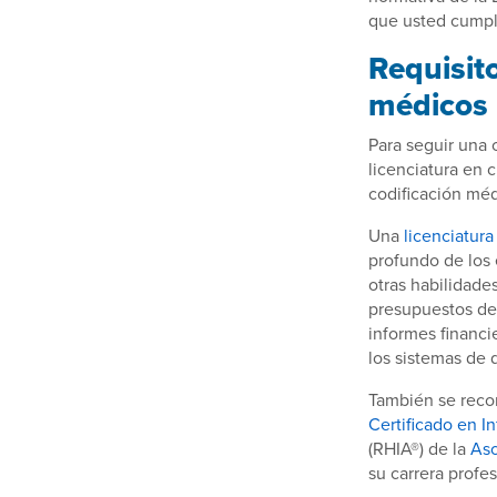
que usted cumple
Requisito
médicos
Para seguir una 
licenciatura en 
codificación méd
Una
licenciatura
profundo de los 
otras habilidade
presupuestos de
informes financi
los sistemas de d
También se reco
Certificado en I
(RHIA®) de la
Aso
su carrera profes