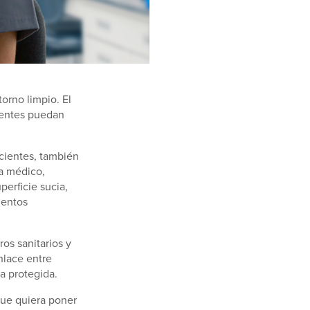
orno limpio. El
ientes puedan
acientes, también
a médico,
perficie sucia,
mentos
ros sanitarios y
nlace entre
a protegida.
que quiera poner