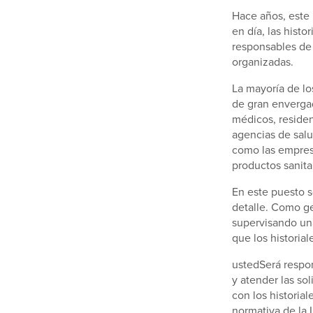
Hace años, este 
en día, las histo
responsables de
organizadas.
La mayoría de lo
de gran enverga
médicos, residen
agencias de salu
como las empres
productos sanita
En este puesto s
detalle. Como ge
supervisando una
que los historia
ustedSerá respon
y atender las so
con los historia
normativa de la 