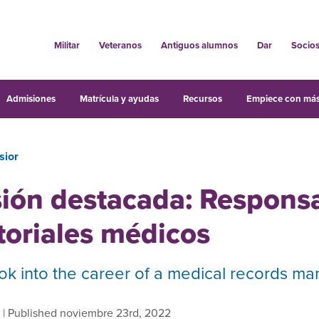
Militar
Veteranos
Antiguos alumnos
Dar
Socio
Admisiones
Matrícula y ayudas
Recursos
Empiece con más
sior
sión destacada: Respons
toriales médicos
ook into the career of a medical records m
| Published noviembre 23rd, 2022