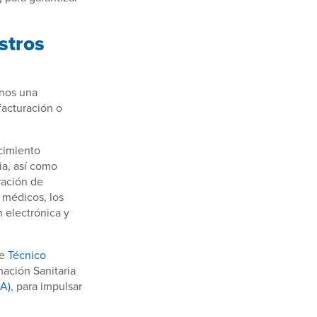
stros
enos una
facturación o
cimiento
ia, así como
ración de
 médicos, los
n electrónica y
de
Técnico
mación Sanitaria
MA)
, para impulsar