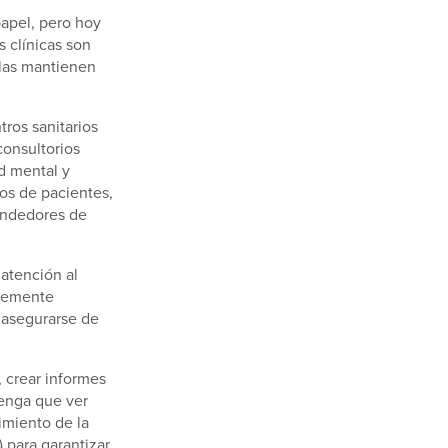
papel, pero hoy
s clínicas son
 las mantienen
ros sanitarios
onsultorios
d mental y
os de pacientes,
endedores de
atención al
blemente
a asegurarse de
, crear informes
tenga que ver
imiento de la
 para garantizar