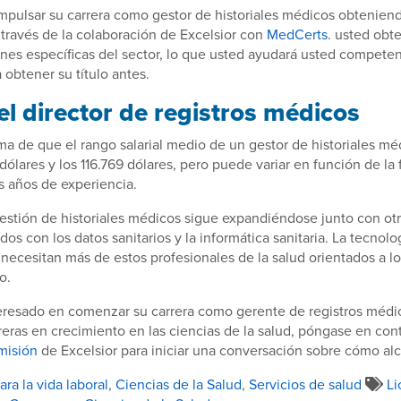
pulsar su carrera como gestor de historiales médicos obteniend
a través de la colaboración de Excelsior con
MedCerts
. usted obt
iones específicas del sector, lo que usted ayudará usted compete
 obtener su título antes.
el director de registros médicos
ma de que el rango salarial medio de un gestor de historiales mé
dólares y los 116.769 dólares, pero puede variar en función de la 
os años de experiencia.
estión de historiales médicos sigue expandiéndose junto con ot
dos con los datos sanitarios y la informática sanitaria. La tecnol
necesitan más de estos profesionales de la salud orientados a lo
o.
teresado en comenzar su carrera como gerente de registros médi
reras en crecimiento en las ciencias de la salud, póngase en con
misión
de Excelsior para iniciar una conversación sobre cómo al
ra la vida laboral
,
Ciencias de la Salud
,
Servicios de salud
Li