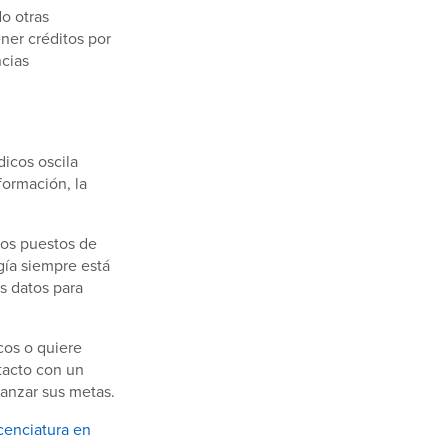
o otras
ener créditos por
ncias
dicos oscila
formación, la
ros puestos de
ogía siempre está
s datos para
cos o quiere
tacto con un
canzar sus metas.
cenciatura en