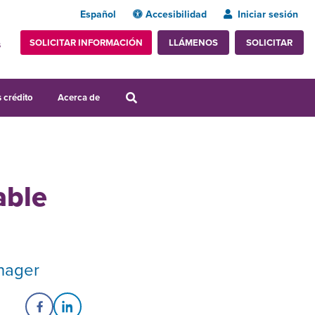
Español
Accesibilidad
Iniciar sesión
SOLICITAR INFORMACIÓN
SOLICITAR
LLÁMENOS
s
 crédito
Acerca de
able
anager
Share on Facebook
Share on LinkedIn