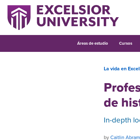
Áreas de estudio
Cursos
La vida en Excel
Profe
de his
In-depth l
by
Caitlin Abram