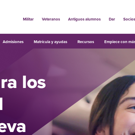
Militar
Veteranos
Antiguos alumnos
Dar
Socio
Admisiones
Matrícula y ayudas
Recursos
Empiece con más
ra los
l
eva