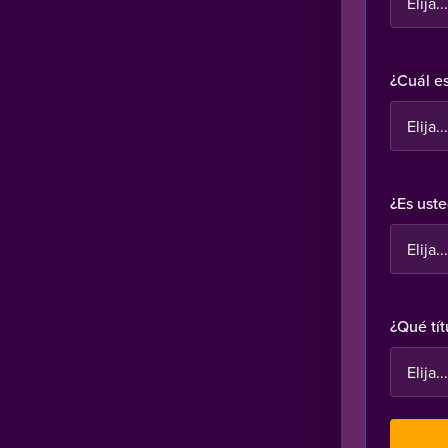
¿Cuál e
¿Es ust
¿Qué tít