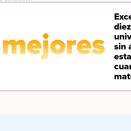
Exce
die
 mejores
uni
sin 
est
cua
mat