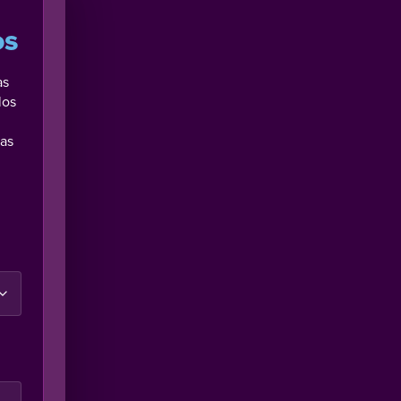
os
as
los
cas