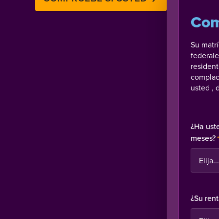
Com
Su matr
federale
resident
complac
usted , 
¿Ha ust
meses?
¿Su rent