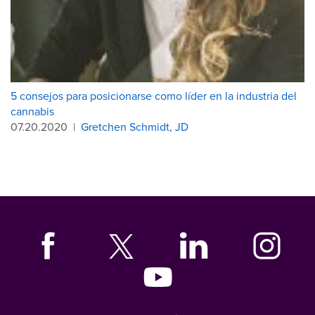
5 consejos para posicionarse como líder en la industria del
cannabis
07.20.2020
|
Gretchen Schmidt, JD