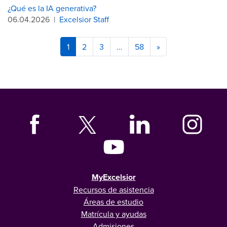
¿Qué es la IA generativa?
06.04.2026
|
Excelsior Staff
1
2
3
…
58
»
MyExcelsior
Recursos de asistencia
Áreas de estudio
Matrícula y ayudas
Admisiones