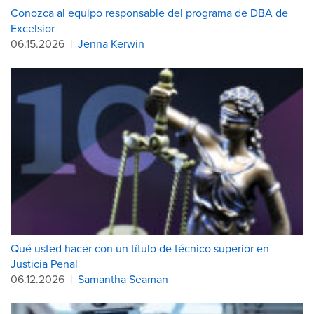
Conozca al equipo responsable del programa de DBA de
Excelsior
06.15.2026
|
Jenna Kerwin
Qué usted hacer con un título de técnico superior en
Justicia Penal
06.12.2026
|
Samantha Seaman