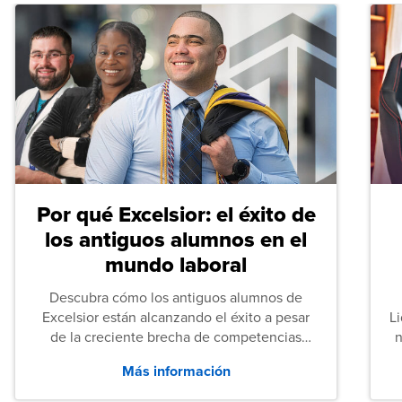
Por qué Excelsior: el éxito de
los antiguos alumnos en el
mundo laboral
Descubra cómo los antiguos alumnos de
Excelsior están alcanzando el éxito a pesar
L
de la creciente brecha de competencias
n
entre los puestos de nivel inicial que señalan
Más información
tanto las empresas como los recién
graduados en todo Estados Unidos.