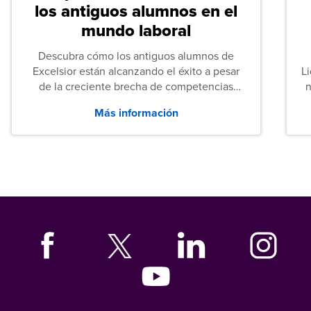
los antiguos alumnos en el
mundo laboral
Descubra cómo los antiguos alumnos de
Excelsior están alcanzando el éxito a pesar
L
de la creciente brecha de competencias
n
entre los puestos de nivel inicial que señalan
Más información
tanto las empresas como los recién
graduados en todo Estados Unidos.