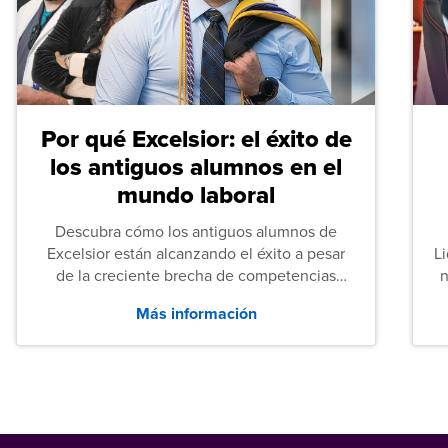
Por qué Excelsior: el éxito de
los antiguos alumnos en el
mundo laboral
Descubra cómo los antiguos alumnos de
Excelsior están alcanzando el éxito a pesar
L
de la creciente brecha de competencias
n
entre los puestos de nivel inicial que señalan
Más información
tanto las empresas como los recién
graduados en todo Estados Unidos.