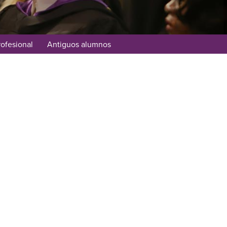
rofesional
Antiguos alumnos