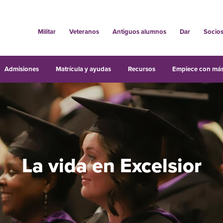
Militar
Veteranos
Antiguos alumnos
Dar
Socio
Admisiones
Matrícula y ayudas
Recursos
Empiece con más
La vida en Excelsior