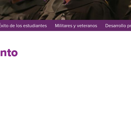
Éxito de los estudiantes
Militares y veteranos
Desarrollo p
ento