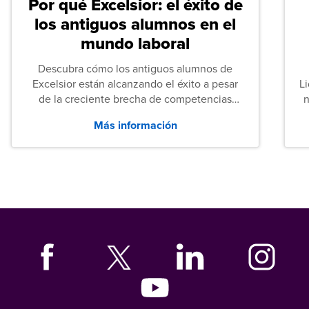
Por qué Excelsior: el éxito de
los antiguos alumnos en el
mundo laboral
Descubra cómo los antiguos alumnos de
Excelsior están alcanzando el éxito a pesar
L
de la creciente brecha de competencias
n
entre los puestos de nivel inicial que señalan
Más información
tanto las empresas como los recién
graduados en todo Estados Unidos.