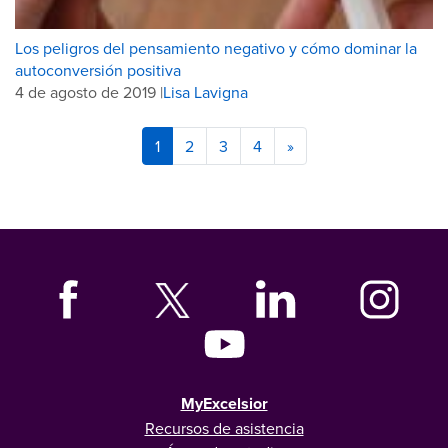
Los peligros del pensamiento negativo y cómo dominar la
autoconversión positiva
4 de agosto de 2019 |
Lisa Lavigna
1
2
3
4
»
MyExcelsior
Recursos de asistencia