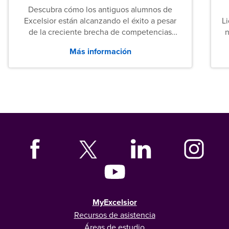
Descubra cómo los antiguos alumnos de
Excelsior están alcanzando el éxito a pesar
L
de la creciente brecha de competencias
n
entre los puestos de nivel inicial que señalan
Más información
tanto las empresas como los recién
graduados en todo Estados Unidos.
MyExcelsior
Recursos de asistencia
Áreas de estudio