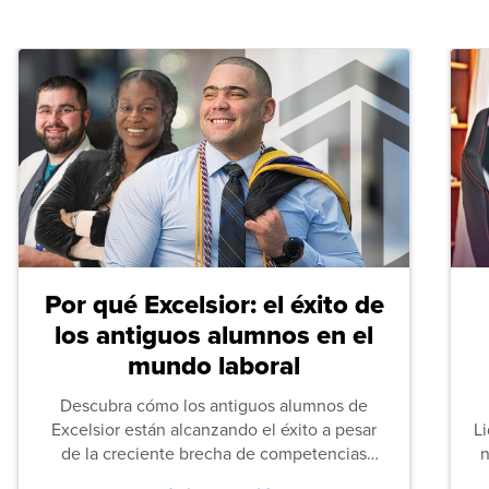
Por qué Excelsior: el éxito de
los antiguos alumnos en el
mundo laboral
Descubra cómo los antiguos alumnos de
Excelsior están alcanzando el éxito a pesar
L
de la creciente brecha de competencias
n
entre los puestos de nivel inicial que señalan