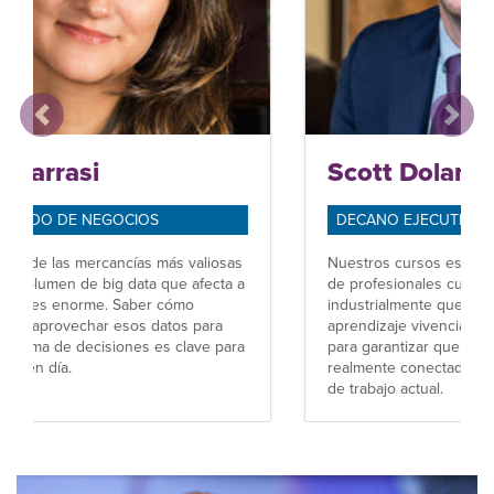
Anterior
Sigui
Scott Dolan
DECANO EJECUTIVO
Nuestros cursos están diseñados por un equipo
de profesionales cualificados académica e
industrialmente que desarrollan experiencias de
aprendizaje vivenciales y basadas en problemas
para garantizar que el aprendizaje en el aula esté
realmente conectado con lo que ocurre en el lugar
de trabajo actual.