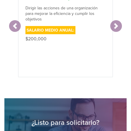
Dirigir las acciones de una organización
para mejorar la eficiencia y cumplir los
objetivos
Anterior
Siguien
SALARIO MEDIO ANUAL:
$200,000
Pó
¿Listo para solicitarlo?