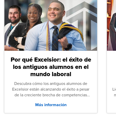
Por qué Excelsior: el éxito de
los antiguos alumnos en el
mundo laboral
Descubra cómo los antiguos alumnos de
Excelsior están alcanzando el éxito a pesar
L
de la creciente brecha de competencias
n
entre los puestos de nivel inicial que señalan
Más información
tanto las empresas como los recién
graduados en todo Estados Unidos.