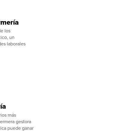
rmería
e los
ico, un
des laborales
:
ía
rios más
fermera gestora
tica puede ganar