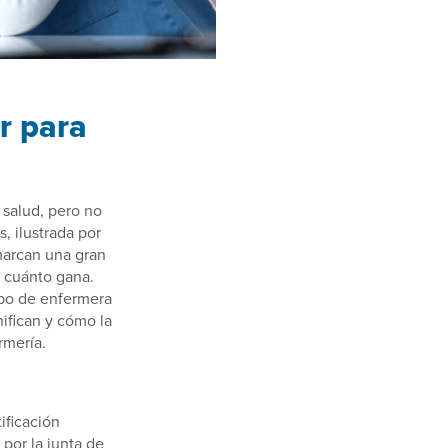
r para
salud, pero no
, ilustrada por
marcan una gran
y cuánto gana.
ipo de enfermera
nifican y cómo la
rmería.
tificación
por la junta de