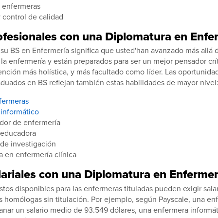
 enfermeras
 control de calidad
ofesionales con una Diplomatura en Enfe
su BS en Enfermería significa que usted'han avanzado más allá d
a enfermería y están preparados para ser un mejor pensador crít
nción más holística, y más facultado como líder. Las oportunida
raduados en BS reflejan también estas habilidades de mayor nivel
fermeras
informático
dor de enfermería
 educadora
de investigación
a en enfermería clínica
lariales con una Diplomatura en Enfermer
stos disponibles para las enfermeras tituladas pueden exigir sala
 homólogas sin titulación. Por ejemplo, según Payscale, una en
anar un salario medio de 93.549 dólares, una enfermera informá