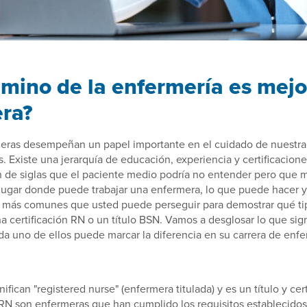
mino de la enfermería es mejo
era?
meras desempeñan un papel importante en el cuidado de nuestra 
. Existe una jerarquía de educación, experiencia y certificaciones
n de siglas que el paciente medio podría no entender pero que 
 lugar donde puede trabajar una enfermera, lo que puede hacer 
s más comunes que usted puede perseguir para demostrar qué t
na certificación RN o un título BSN. Vamos a desglosar lo que sig
a uno de ellos puede marcar la diferencia en su carrera de enfe
nifican "registered nurse" (enfermera titulada) y es un título y cer
 RN son enfermeras que han cumplido los requisitos establecidos 