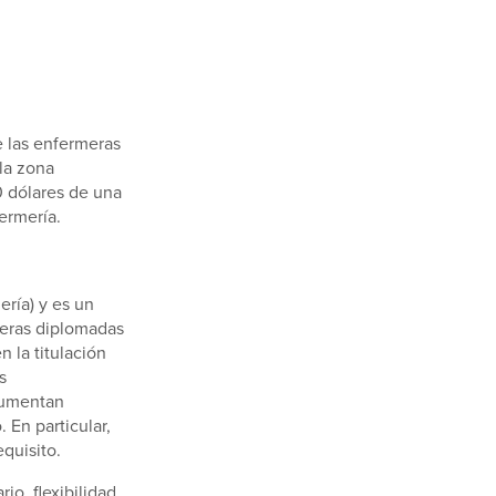
e las enfermeras
 la zona
0 dólares de una
ermería.
ería) y es un
meras diplomadas
 la titulación
s
aumentan
 En particular,
quisito.
io, flexibilidad