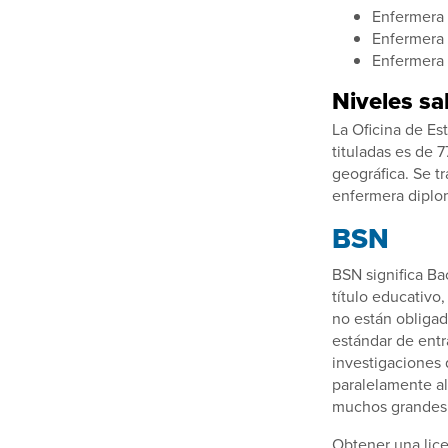
Enfermera
Enfermera 
Enfermera 
Niveles sa
La Oficina de Es
tituladas es de 
geográfica. Se t
enfermera diplom
BSN
BSN significa Ba
título educativo
no están obligad
estándar de entr
investigaciones
paralelamente al
muchos grandes h
Obtener una licen