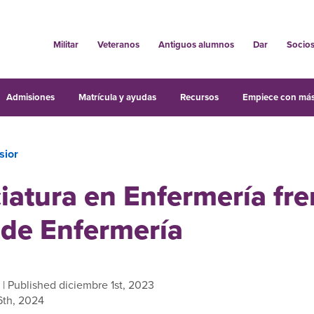
Militar
Veteranos
Antiguos alumnos
Dar
Socio
Admisiones
Matrícula y ayudas
Recursos
Empiece con más
sior
iatura en Enfermería fre
 de Enfermería
| Published diciembre 1st, 2023
6th, 2024