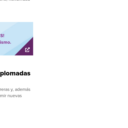
BS!
ismo.
diplomadas
reras y, además
umir nuevas