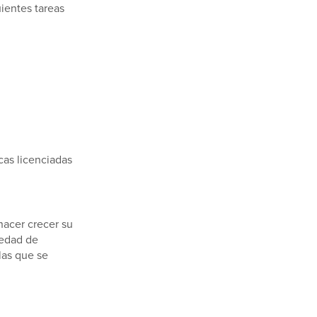
ientes tareas
cas licenciadas
hacer crecer su
iedad de
las que se