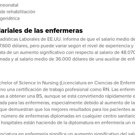
 neonatal
de rehabilitación
geriátrica
lariales de las enfermeras
tadísticas Laborales de EE.UU. informa de que el salario medio d
77.600 dólares, pero puede variar según el nivel de experiencia y
rata de un aumento significativo con respecto al salario de 48.07
ada y al salario medio de 36.000 dólares de una auxiliar de enf
chelor of Science in Nursing (Licenciatura en Ciencias de Enferm
, no una certificación de trabajo profesional como RN. Las enfer
as a obtener una BS, aunque se está convirtiendo rápidamente en
ada para las enfermeras, especialmente debido al aumento de la
 que demuestran que los mejores resultados para los pacientes 
 número de enfermeras diplomadas en cualquier centro sanitario.
ospitales están haciendo de la diplomatura en enfermería un re
ciatura en enfermería significa un aumento significativo del salar