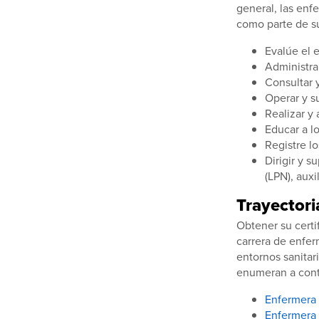
general, las enf
como parte de su
Evalúe el 
Administra
Consultar 
Operar y s
Realizar y
Educar a lo
Registre lo
Dirigir y s
(LPN), auxi
Trayectori
Obtener su certi
carrera de enfer
entornos sanitar
enumeran a cont
Enfermera 
Enfermera 