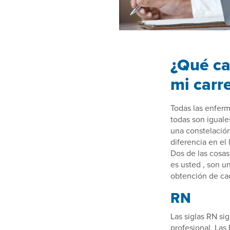
¿Qué ca
mi carr
Todas las enfer
todas son iguales
una constelació
diferencia en el
Dos de las cosa
es usted , son u
obtención de cad
RN
Las siglas RN sig
profesional. Las