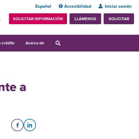
Español
Accesibilidad
Iniciar sesión
SOLICITAR INFORMACIÓN
SOLICITAR
LLÁMENOS
s
 crédito
Acerca de
nte a
Share on Facebook
Share on LinkedIn