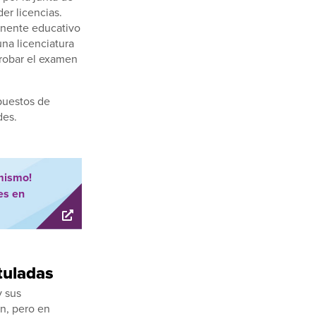
er licencias.
onente educativo
na licenciatura
probar el examen
puestos de
des.
mismo!
es en
tuladas
y sus
en, pero en