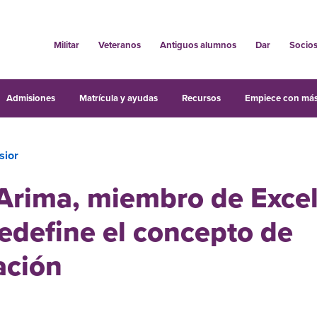
Militar
Veteranos
Antiguos alumnos
Dar
Socio
Admisiones
Matrícula y ayudas
Recursos
Empiece con más
sior
Arima, miembro de Excel
edefine el concepto de
ación