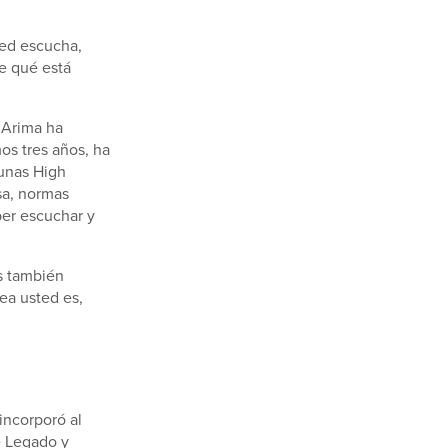
ted escucha,
e qué está
 Arima ha
mos tres años, ha
Lunas High
sa, normas
ber escuchar y
s también
ea usted es,
incorporó al
e Legado y