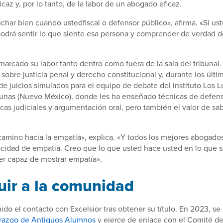
caz y, por lo tanto, de la labor de un abogado eficaz.
char bien cuando ustedfiscal o defensor público», afirma. «Si us
odrá sentir lo que siente esa persona y comprender de verdad d
arcado su labor tanto dentro como fuera de la sala del tribunal.
sobre justicia penal y derecho constitucional y, durante los últi
de juicios simulados para el equipo de debate del instituto Los 
Lunas (Nuevo México), donde les ha enseñado técnicas de defen
ticas judiciales y argumentación oral, pero también el valor de sa
camino hacia la empatía», explica. «Y todos los mejores abogado
cidad de empatía. Creo que lo que usted hace usted en lo que s
er capaz de mostrar empatía».
uir a la comunidad
do el contacto con Excelsior tras obtener su título. En 2023, se 
razgo de Antiguos Alumnos
y ejerce de enlace con el Comité d