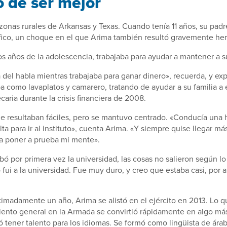
o de ser mejor
zonas rurales de Arkansas y Texas. Cuando tenía 11 años, su padr
fico, un choque en el que Arima también resultó gravemente her
os años de la adolescencia, trabajaba para ayudar a mantener a su
a del habla mientras trabajaba para ganar dinero», recuerda, y expl
ba como lavaplatos y camarero, tratando de ayudar a su familia a e
caria durante la crisis financiera de 2008.
le resultaban fáciles, pero se mantuvo centrado. «Conducía una 
lta para ir al instituto», cuenta Arima. «Y siempre quise llegar má
a poner a prueba mi mente».
ó por primera vez la universidad, las cosas no salieron según lo 
fui a la universidad. Fue muy duro, y creo que estaba casi, por as
ximadamente un año, Arima se alistó en el ejército en 2013. Lo
iento general en la Armada se convirtió rápidamente en algo má
tener talento para los idiomas. Se formó como lingüista de árab