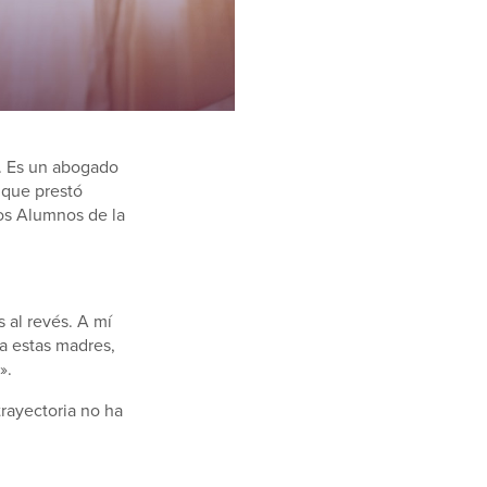
s. Es un abogado
r que prestó
os Alumnos de la
 al revés. A mí
 a estas madres,
».
trayectoria no ha