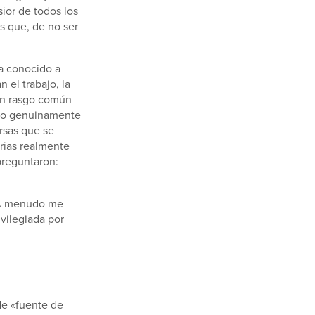
ior de todos los
s que, de no ser
a conocido a
 el trabajo, la
 un rasgo común
algo genuinamente
rsas que se
orias realmente
preguntaron:
. A menudo me
vilegiada por
de «fuente de