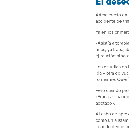
El dese
Arima creció en 
accidente de trá
Ya en los primer
«Asistía a terapi
años, ya trabaja
ejecución hipote
Los estudios no 
ida y otra de vue
formarme. Querí
Pero cuando prob
«Fracasé cuando 
agotado».
Al cabo de apro
como un alistam
cuando demostró 