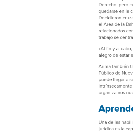
Derecho, pero c
quedarse en la c
Decidieron cruzar
el Área de la B
relacionados con
trabajo se centr
«Al fin y al cab
alegro de estar e
Arima también tr
Público de Nuev
puede llegar a s
intrínsecamente
organizamos nues
Aprende
Una de las habil
jurídica es la c