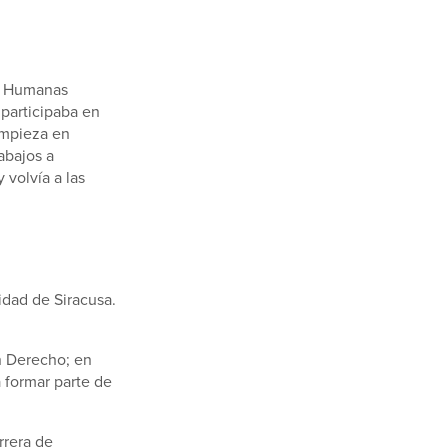
as Humanas
 participaba en
impieza en
abajos a
 volvía a las
idad de Siracusa.
n Derecho; en
a formar parte de
rrera de