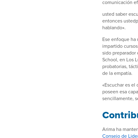
comunicación efi
usted saber escu
entonces ustedp
hablando».
Ese enfoque ha m
impartido cursos 
sido preparador 
School, en Los 
probatorias, tác
de la empatía.
«Escuchar es el 
poseen esa capa
sencillamente, s
Contrib
Arima ha manteni
Consejo de Lide