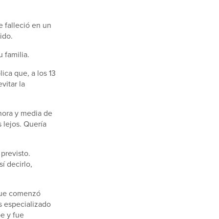
e falleció en un
ido.
 familia.
ica que, a los 13
vitar la
hora y media de
s lejos. Quería
previsto.
í decirlo,
 que comenzó
s especializado
e y fue