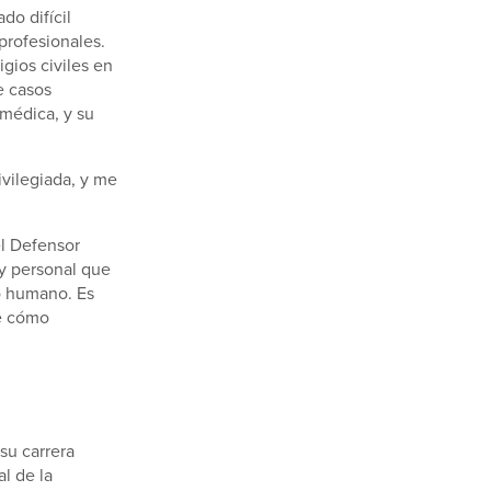
o difícil
profesionales.
igios civiles en
e casos
 médica, y su
ivilegiada, y me
el Defensor
y personal que
to humano. Es
de cómo
su carrera
l de la