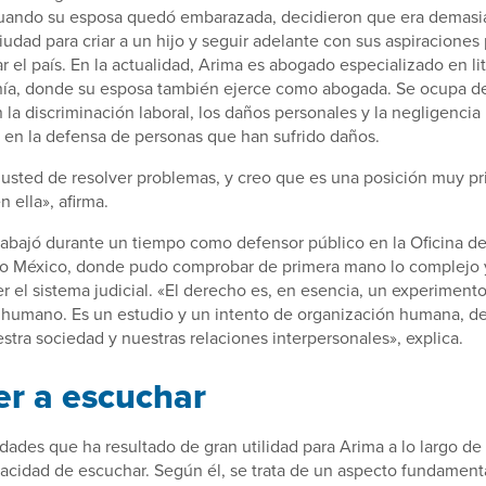
uando su esposa quedó embarazada, decidieron que era demasiad
iudad para criar a un hijo y seguir adelante con sus aspiraciones 
 el país. En la actualidad, Arima es abogado especializado en lit
ahía, donde su esposa también ejerce como abogada. Se ocupa d
 la discriminación laboral, los daños personales y la negligencia
a en la defensa de personas que han sufrido daños.
o, usted de resolver problemas, y creo que es una posición muy pr
n ella», afirma.
abajó durante un tiempo como defensor público en la Oficina d
o México, donde pudo comprobar de primera mano lo complejo 
er el sistema judicial. «El derecho es, en esencia, un experimen
 humano. Es un estudio y un intento de organización humana, 
tra sociedad y nuestras relaciones interpersonales», explica.
r a escuchar
idades que ha resultado de gran utilidad para Arima a lo largo de 
apacidad de escuchar. Según él, se trata de un aspecto fundamenta