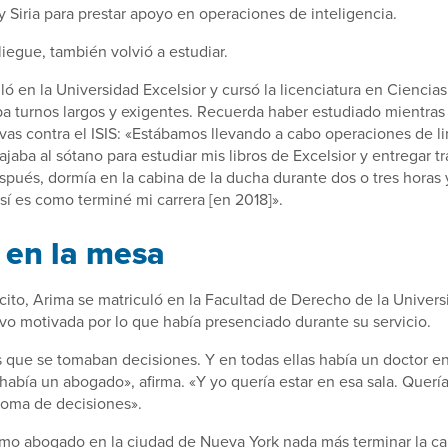
 y Siria para prestar apoyo en operaciones de inteligencia.
iegue, también volvió a estudiar.
ló en la Universidad Excelsior y cursó la licenciatura en Cienci
ba turnos largos y exigentes. Recuerda haber estudiado mientras
vas contra el ISIS: «Estábamos llevando a cabo operaciones de l
jaba al sótano para estudiar mis libros de Excelsior y entregar tr
ués, dormía en la cabina de la ducha durante dos o tres horas y
sí es como terminé mi carrera [en 2018]».
o en la mesa
ército, Arima se matriculó en la Facultad de Derecho de la Univers
vo motivada por lo que había presenciado durante su servicio.
s que se tomaban decisiones. Y en todas ellas había un doctor e
 había un abogado», afirma. «Y yo quería estar en esa sala. Querí
toma de decisiones».
omo abogado en la ciudad de Nueva York nada más terminar la ca