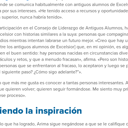
donde se comunica habitualmente con antiguos alumnos de Excels
 por sus intereses. «He tenido acceso a recursos y oportunidade
 superior, nunca habría tenido».
articipación en el Consejo de Liderazgo de Antiguos Alumnos, h
elsior con historias similares a la suya: personas que compaginan
tudios mientras intentan labrarse un futuro mejor. «Creo que hay
tre los antiguos alumnos de Excelsior] que, en mi opinión, es 
n el buen sentido: hay personas nacidas en circunstancias dive
áculos y retos, y que a menudo fracasan», afirma. «Pero son hist
personas que se enfrentaron al fracaso, lo aceptaron y luego se 
el siguiente paso? ¿Cómo sigo adelante?”».
o que más me gusta es conocer a tantas personas interesantes
e quieren volver; quieren seguir formándose. Me siento muy pri
ese proceso».
iendo la inspiración
lo que ha logrado, Arima sigue negándose a que se le califique 