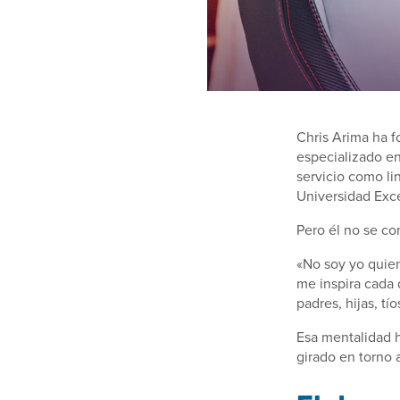
Chris Arima ha f
especializado en 
servicio como l
Universidad Exce
Pero él no se co
«No soy yo quien
me inspira cada 
padres, hijas, tí
Esa mentalidad h
girado en torno 