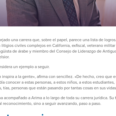
orjado una carrera que, sobre el papel, parece una lista de logro
litigios civiles complejos en California, exfiscal, veterano milita
ingüista de árabe y miembro del Consejo de Liderazgo de Antigu
lsior.
nsidera un ejemplo a seguir.
 inspira a la gente», afirma con sencillez. «De hecho, creo que es
día conocer a estas personas, a estos niños, a estos estudiantes,
os, tías, personas que están pasando por tantas cosas en sus vidas
a acompañado a Arima a lo largo de toda su carrera jurídica. Su 
al reconocimiento, sino a seguir avanzando, paso a paso.