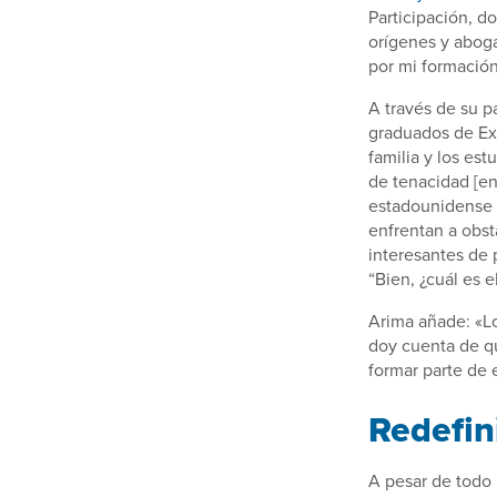
Participación, 
orígenes y aboga
por mi formación
A través de su p
graduados de Exc
familia y los es
de tenacidad [en
estadounidense e
enfrentan a obst
interesantes de 
“Bien, ¿cuál es 
Arima añade: «L
doy cuenta de qu
formar parte de 
Redefin
A pesar de todo 