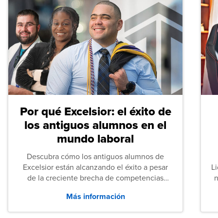
Por qué Excelsior: el éxito de
los antiguos alumnos en el
mundo laboral
Descubra cómo los antiguos alumnos de
Excelsior están alcanzando el éxito a pesar
L
de la creciente brecha de competencias
n
entre los puestos de nivel inicial que señalan
Más información
tanto las empresas como los recién
graduados en todo Estados Unidos.