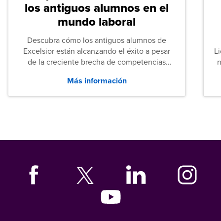
los antiguos alumnos en el
mundo laboral
Descubra cómo los antiguos alumnos de
Excelsior están alcanzando el éxito a pesar
L
de la creciente brecha de competencias
n
entre los puestos de nivel inicial que señalan
Más información
tanto las empresas como los recién
graduados en todo Estados Unidos.