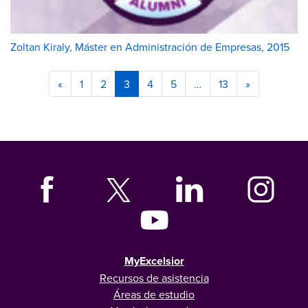
Zoltan Kiraly, Máster en Administración de Empresas, 2015
«
1
2
3
4
5
…
13
»
MyExcelsior
Recursos de asistencia
Áreas de estudio