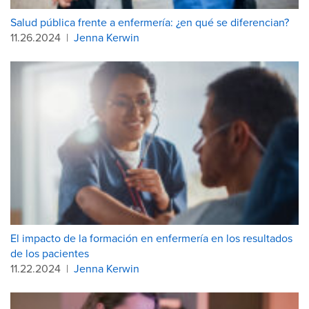
Salud pública frente a enfermería: ¿en qué se diferencian?
11.26.2024
|
Jenna Kerwin
El impacto de la formación en enfermería en los resultados
de los pacientes
11.22.2024
|
Jenna Kerwin