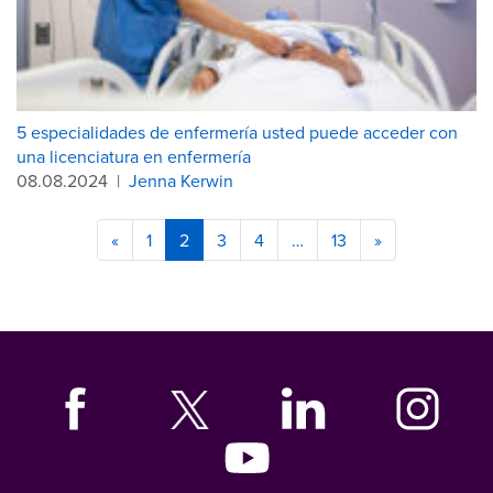
5 especialidades de enfermería usted puede acceder con
una licenciatura en enfermería
08.08.2024
|
Jenna Kerwin
«
1
2
3
4
…
13
»