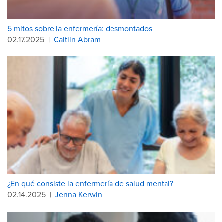
5 mitos sobre la enfermería: desmontados
02.17.2025
|
Caitlin Abram
¿En qué consiste la enfermería de salud mental?
02.14.2025
|
Jenna Kerwin