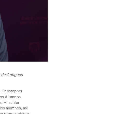
o de Antiguos
 Christopher
uos Alumnos
, Hirschler
guos alumnos, así
mo representante