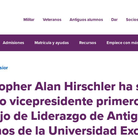
Militar
Veteranos
Antiguos alumnos
Dar
Socio
Admisiones
Matrícula y ayudas
Recursos
Empiece con más
sior
opher Alan Hirschler ha 
o vicepresidente primer
jo de Liderazgo de Anti
os de la Universidad Exc