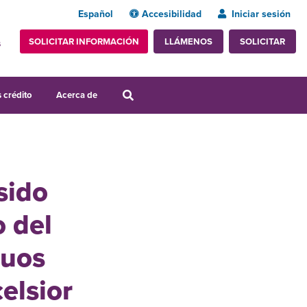
Español
Accesibilidad
Iniciar sesión
SOLICITAR INFORMACIÓN
SOLICITAR
LLÁMENOS
s
 crédito
Acerca de
sido
o del
guos
elsior