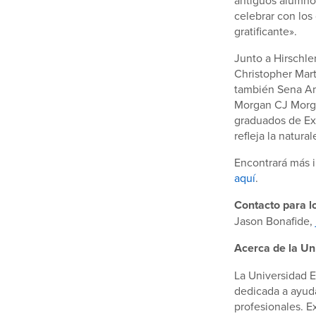
celebrar con los
gratificante».
Junto a Hirschle
Christopher Mar
también Sena Am
Morgan CJ Morga
graduados de Ex
refleja la natur
Encontrará más i
aquí
.
Contacto para l
Jason Bonafide,
Acerca de la Un
La Universidad E
dedicada a ayuda
profesionales. E