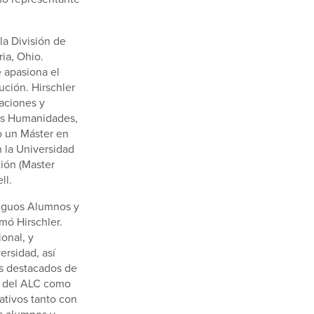
la División de
ia, Ohio.
 apasiona el
ución. Hirschler
aciones y
las Humanidades,
o un Máster en
 la Universidad
ción (Master
ell.
tiguos Alumnos y
mó Hirschler.
onal, y
ersidad, así
ás destacados de
ro del ALC como
ativos tanto con
os alumnos y