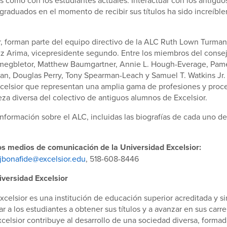
 graduados en el momento de recibir sus títulos ha sido increíbl
r, forman parte del equipo directivo de la ALC Ruth Lown Turman,
tz Arima, vicepresidente segundo. Entre los miembros del conse
egbletor, Matthew Baumgartner, Annie L. Hough-Everage, Pam
n, Douglas Perry, Tony Spearman-Leach y Samuel T. Watkins Jr. 
celsior que representan una amplia gama de profesiones y proc
aleza diversa del colectivo de antiguos alumnos de Excelsior.
nformación sobre el ALC, incluidas las biografías de cada uno d
os medios de comunicación de la Universidad Excelsior:
jbonafide@excelsior.edu
, 518-608-8446
iversidad Excelsior
xcelsior es una institución de educación superior acreditada y s
r a los estudiantes a obtener sus títulos y a avanzar en sus carre
xcelsior contribuye al desarrollo de una sociedad diversa, forma