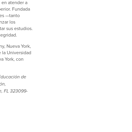
 en atender a
perior. Fundada
tes —tanto
zar los
ar sus estudios.
integridad.
ny, Nueva York,
 la Universidad
va York, con
Educación de
ón,
e, FL 323099-