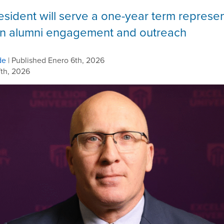
esident will serve a one-year term represen
 in alumni engagement and outreach
de
| Published Enero 6th, 2026
th, 2026