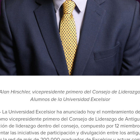
Alan Hirschler, vicepresidente primero del Consejo de Liderazg
Alumnos de la Universidad Excelsior
 La Universidad Excelsior ha anunciado hoy el nombramiento de
como vicepresidente primero del Consejo de Liderazgo de Antig
ción de liderazgo dentro del consejo, compuesto por 12 miembros
entar las iniciativas de participación y divulgación entre los anti
r la red de
más de 200 000
graduados de Excelsior y actuar co