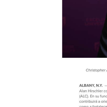
Christopher 
ALBANY, N.Y.
—
Alan Hirschler 
(ALC). En su fun
contribuirá a ori
como a fortalece