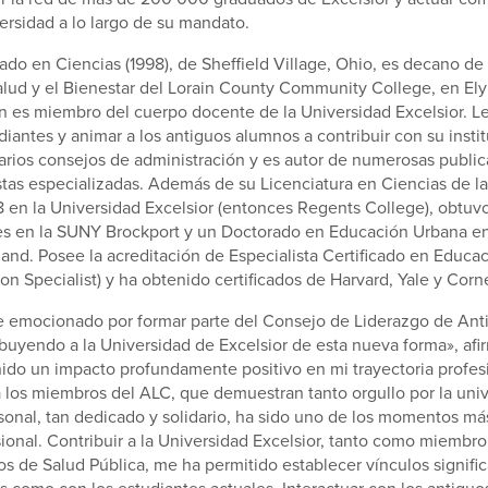
iversidad a lo largo de su mandato.
iado en Ciencias (1998), de Sheffield Village, Ohio, es decano de 
alud y el Bienestar del Lorain County Community College, en Elyr
n es miembro del cuerpo docente de la Universidad Excelsior. Le
diantes y animar a los antiguos alumnos a contribuir con su instit
arios consejos de administración y es autor de numerosas public
istas especializadas. Además de su Licenciatura en Ciencias de 
 en la Universidad Excelsior (entonces Regents College), obtuv
les en la SUNY Brockport y un Doctorado en Educación Urbana en
land. Posee la acreditación de Especialista Certificado en Educa
on Specialist) y ha obtenido certificados de Harvard, Yale y Corn
e emocionado por formar parte del Consejo de Liderazgo de An
ibuyendo a la Universidad de Excelsior de esta nueva forma», afir
nido un impacto profundamente positivo en mi trayectoria profesi
a los miembros del ALC, que demuestran tanto orgullo por la univ
onal, tan dedicado y solidario, ha sido uno de los momentos m
sional. Contribuir a la Universidad Excelsior, tanto como miemb
os de Salud Pública, me ha permitido establecer vínculos signific
 como con los estudiantes actuales. Interactuar con los antigu