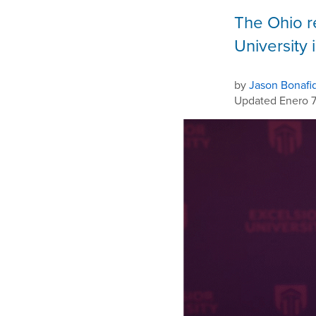
The Ohio r
University
by
Jason Bonafi
Updated Enero 7