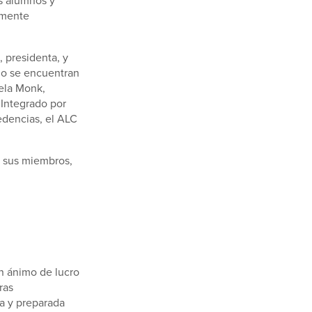
emente
 presidenta, y
jo se encuentran
ela Monk,
Integrado por
edencias, el ALC
e sus miembros,
in ánimo de lucro
ras
da y preparada