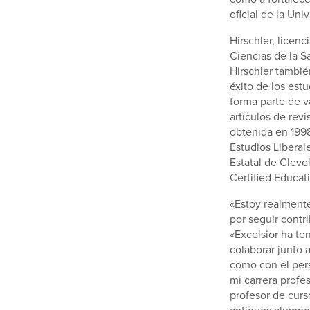
oficial de la Un
Hirschler, licenc
Ciencias de la S
Hirschler tambié
éxito de los estu
forma parte de v
artículos de rev
obtenida en 1998
Estudios Libera
Estatal de Cleve
Certified Educati
«Estoy realment
por seguir contr
«Excelsior ha te
colaborar junto 
como con el pers
mi carrera profe
profesor de curs
antiguos alumnos