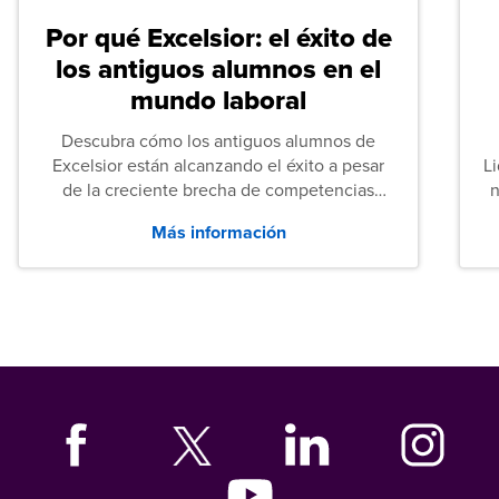
Por qué Excelsior: el éxito de
los antiguos alumnos en el
mundo laboral
Descubra cómo los antiguos alumnos de
Excelsior están alcanzando el éxito a pesar
L
de la creciente brecha de competencias
n
entre los puestos de nivel inicial que señalan
Más información
tanto las empresas como los recién
graduados en todo Estados Unidos.