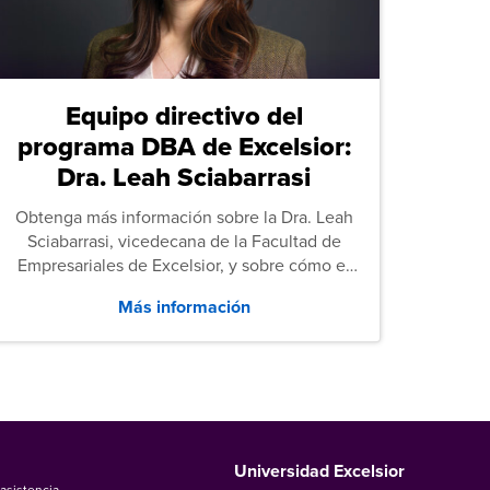
Equipo directivo del
programa DBA de Excelsior:
Dra. Leah Sciabarrasi
Obtenga más información sobre la Dra. Leah
Sciabarrasi, vicedecana de la Facultad de
Empresariales de Excelsior, y sobre cómo el
programa de Doctorado en Administración de
Más información
Empresas (DBA) de la universidad apoya a los
estudiantes.
Universidad Excelsior
asistencia