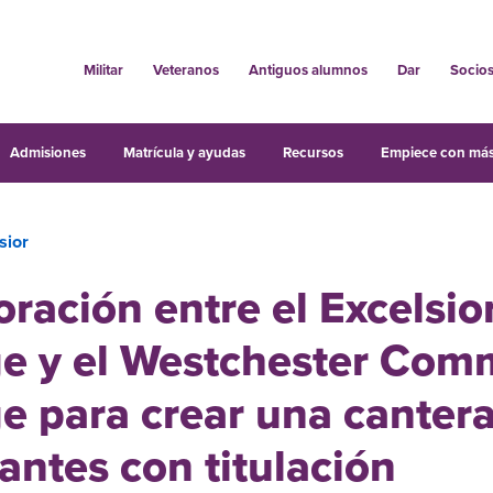
Militar
Veteranos
Antiguos alumnos
Dar
Socio
Admisiones
Matrícula y ayudas
Recursos
Empiece con más
sior
ración entre el Excelsio
ge y el Westchester Com
e para crear una canter
antes con titulación