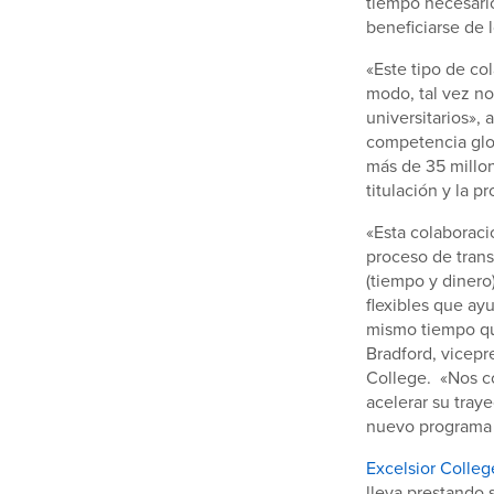
tiempo necesario
beneficiarse de 
«Este tipo de co
modo, tal vez no
universitarios», 
competencia glo
más de 35 millon
titulación y la 
«Esta colaboraci
proceso de trans
(tiempo y dinero
flexibles que ay
mismo tiempo que
Bradford, vicep
College. «Nos c
acelerar su tray
nuevo programa 
Excelsior Colleg
lleva prestando 