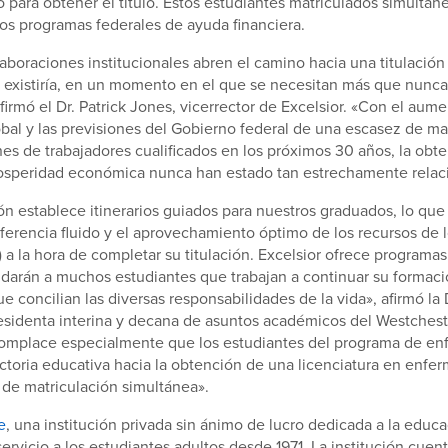
 para obtener el título. Estos estudiantes matriculados simult
los programas federales de ayuda financiera.
laboraciones institucionales abren el camino hacia una titulación
 existiría, en un momento en el que se necesitan más que nunca 
afirmó el Dr. Patrick Jones, vicerrector de Excelsior. «Con el aume
bal y las previsiones del Gobierno federal de una escasez de m
es de trabajadores cualificados en los próximos 30 años, la obt
prosperidad económica nunca han estado tan estrechamente relac
ón establece itinerarios guiados para nuestros graduados, lo que
ferencia fluido y el aprovechamiento óptimo de los recursos de 
) a la hora de completar su titulación. Excelsior ofrece programas
udarán a muchos estudiantes que trabajan a continuar su formac
 concilian las diversas responsabilidades de la vida», afirmó la
residenta interina y decana de asuntos académicos del Westche
omplace especialmente que los estudiantes del programa de en
ectoria educativa hacia la obtención de una licenciatura en enferm
de matriculación simultánea».
e
, una institución privada sin ánimo de lucro dedicada a la educa
servicio a los estudiantes adultos desde 1971. La institución cuen