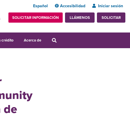
Español
Accesibilidad
Iniciar sesión
SOLICITAR INFORMACIÓN
SOLICITAR
LLÁMENOS
s
 crédito
Acerca de
r
munity
a de