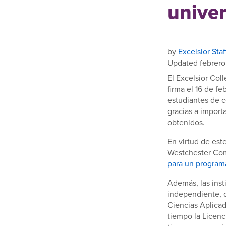
univer
by
Excelsior Staf
Updated febrero
El Excelsior Co
firma el 16 de f
estudiantes de c
gracias a importa
obtenidos.
En virtud de est
Westchester Co
para un programa
Además, las ins
independiente, q
Ciencias Aplica
tiempo la Licenc