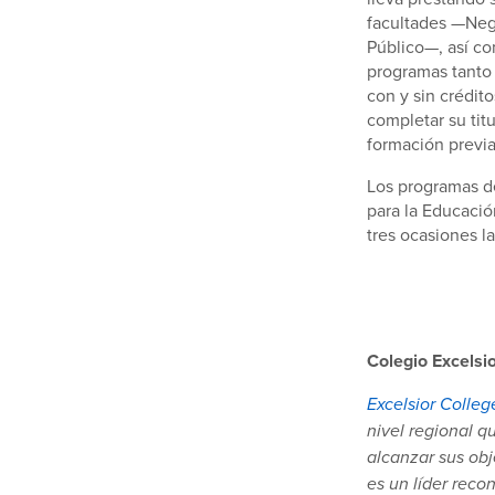
facultades —Nego
Público—, así co
programas tanto
con y sin crédit
completar su titu
formación previa
Los programas de
para la Educació
tres ocasiones l
Colegio Excelsi
Excelsior Colleg
nivel regional q
alcanzar sus obj
es un líder reco