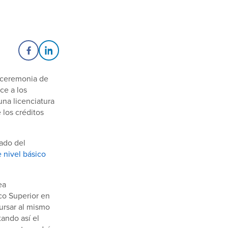
Share on Facebook
Share on LinkedIn
 ceremonia de
ce a los
una licenciatura
 los créditos
iado del
 nivel básico
ea
ico Superior en
ursar al mismo
tando así el