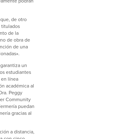
áneamente podrán
 que, de otro
titulados
nto de la
ano de obra de
ención de una
ionadas».
 garantiza un
los estudiantes
 en línea
ión académica al
 Dra. Peggy
ster Community
fermería puedan
ería gracias al
ción a distancia,
ta con cinco