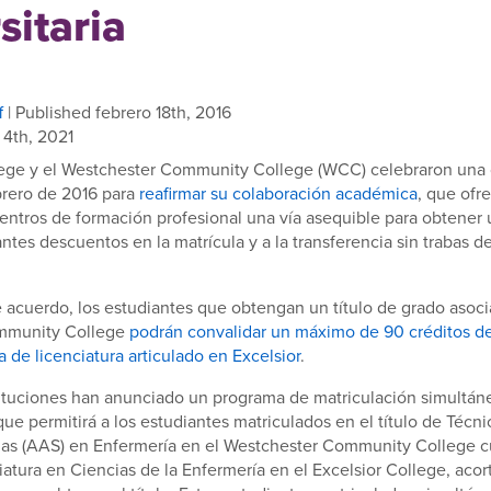
sitaria
f
| Published febrero 18th, 2016
 4th, 2021
llege y el Westchester Community College (WCC) celebraron una
ebrero de 2016 para
reafirmar su colaboración académica
, que ofre
entros de formación profesional una vía asequible para obtener 
ntes descuentos en la matrícula y a la transferencia sin trabas de
e acuerdo, los estudiantes que obtengan un título de grado asoc
mmunity College
podrán convalidar un máximo de 90 créditos de
 de licenciatura articulado en Excelsior
.
tituciones han anunciado un programa de matriculación simultán
ue permitirá a los estudiantes matriculados en el título de Técn
das (AAS) en Enfermería en el Westchester Community College c
iatura en Ciencias de la Enfermería en el Excelsior College, acor