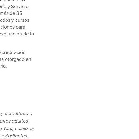
ía y Servicio
 más de 35
ados y cursos
pciones para
 evaluación de la
a.
Acreditación
 ha otorgado en
ría.
 y acreditada a
antes adultos
 York, Excelsior
 estudiantes.