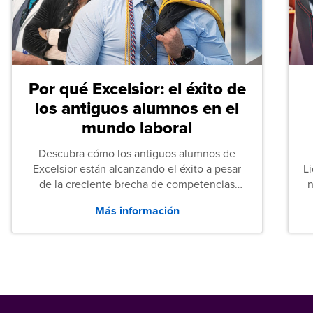
Por qué Excelsior: el éxito de
los antiguos alumnos en el
mundo laboral
Descubra cómo los antiguos alumnos de
Excelsior están alcanzando el éxito a pesar
L
de la creciente brecha de competencias
n
entre los puestos de nivel inicial que señalan
Más información
tanto las empresas como los recién
graduados en todo Estados Unidos.