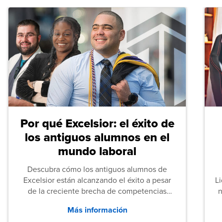
Por qué Excelsior: el éxito de
los antiguos alumnos en el
mundo laboral
Descubra cómo los antiguos alumnos de
Excelsior están alcanzando el éxito a pesar
L
de la creciente brecha de competencias
n
entre los puestos de nivel inicial que señalan
Más información
tanto las empresas como los recién