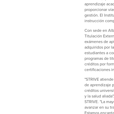
aprendizaje acad
proporcionar vías
gestión. El Inst
instrucción comp
Con sede en Alba
Titulación Exter
exámenes de apti
adquiridos por l
estudiantes a co
programas de ti
créditos por form
certificaciones i
"STRIVE atiende 
de aprendizaje p
créditos univers
y la salud aliada
STRIVE. "La mayo
avanzar en su tr
Estamos encantad