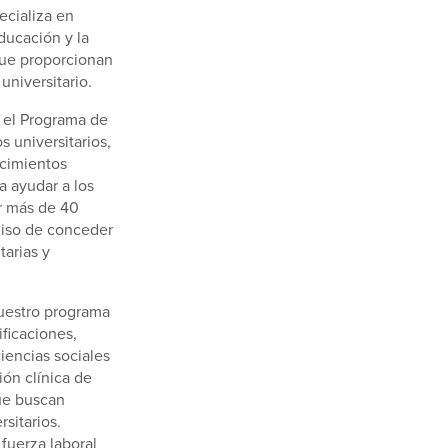
ecializa en
educación y la
 que proporcionan
universitario.
 el Programa de
 universitarios,
ocimientos
a ayudar a los
er más de 40
miso de conceder
tarias y
nuestro programa
ficaciones,
iencias sociales
ión clínica de
ue buscan
sitarios.
fuerza laboral