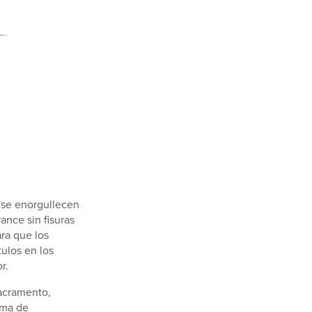
se enorgullecen
ance sin fisuras
ra que los
ulos en los
r.
acramento,
ama de