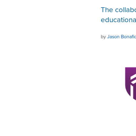
The collab
educational
by
Jason Bonafi