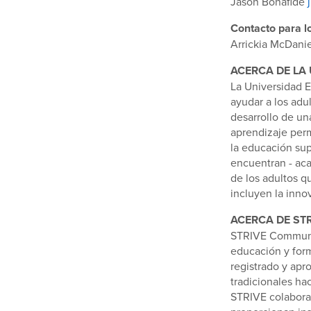
Jason Bonafide
Contacto para 
Arrickia McDani
ACERCA DE LA
La Universidad E
ayudar a los adul
desarrollo de un
aprendizaje perm
la educación sup
encuentran - aca
de los adultos q
incluyen la innov
ACERCA DE ST
STRIVE Communit
educación y for
registrado y apr
tradicionales hac
STRIVE colabora 