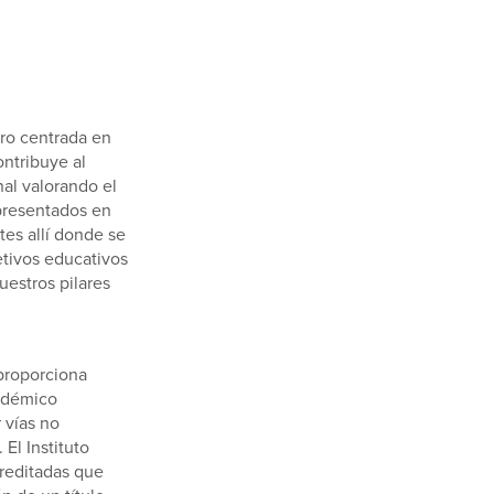
cro centrada en
ontribuye al
nal valorando el
presentados en
tes allí donde se
etivos educativos
uestros pilares
proporciona
cadémico
 vías no
 El Instituto
creditadas que