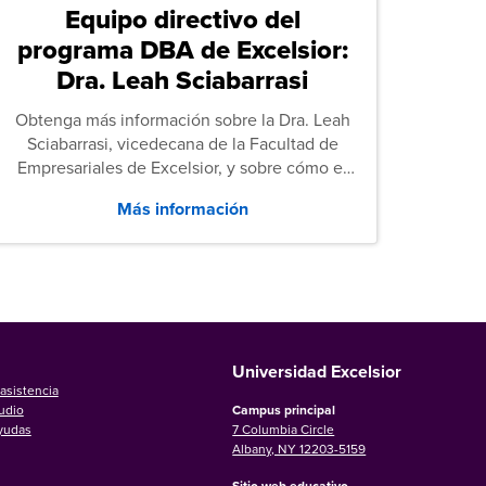
Equipo directivo del
programa DBA de Excelsior:
Dra. Leah Sciabarrasi
Obtenga más información sobre la Dra. Leah
Sciabarrasi, vicedecana de la Facultad de
Empresariales de Excelsior, y sobre cómo el
programa de Doctorado en Administración de
Más información
Empresas (DBA) de la universidad apoya a los
estudiantes.
Universidad Excelsior
asistencia
udio
Campus principal
ayudas
7 Columbia Circle
Albany, NY 12203-5159
Sitio web educativo