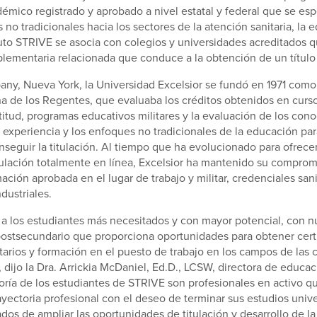
émico registrado y aprobado a nivel estatal y federal que se esp
 no tradicionales hacia los sectores de la atención sanitaria, la 
ituto STRIVE se asocia con colegios y universidades acreditados
lementaria relacionada que conduce a la obtención de un título 
ny, Nueva York, la Universidad Excelsior se fundó en 1971 como
na de los Regentes, que evaluaba los créditos obtenidos en cursos
tud, programas educativos militares y la evaluación de los con
a experiencia y los enfoques no tradicionales de la educación par
nseguir la titulación. Al tiempo que ha evolucionado para ofrec
tulación totalmente en línea, Excelsior ha mantenido su compro
ación aprobada en el lugar de trabajo y militar, credenciales sani
ndustriales.
a los estudiantes más necesitados y con mayor potencial, con 
ostsecundario que proporciona oportunidades para obtener certi
itarios y formación en el puesto de trabajo en los campos de las c
", dijo la Dra. Arrickia McDaniel, Ed.D., LCSW, directora de educac
ría de los estudiantes de STRIVE son profesionales en activo q
ayectoria profesional con el deseo de terminar sus estudios univer
os de ampliar las oportunidades de titulación y desarrollo de la 