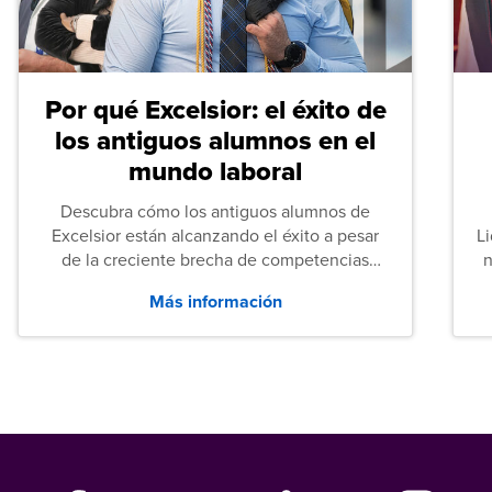
Por qué Excelsior: el éxito de
los antiguos alumnos en el
mundo laboral
Descubra cómo los antiguos alumnos de
Excelsior están alcanzando el éxito a pesar
L
de la creciente brecha de competencias
n
entre los puestos de nivel inicial que señalan
Más información
tanto las empresas como los recién
graduados en todo Estados Unidos.