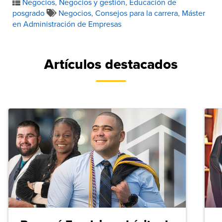
Negocios
,
Negocios y gestión
,
Educación de
posgrado
Negocios
,
Consejos para la carrera
,
Máster
en Administración de Empresas
Artículos destacados