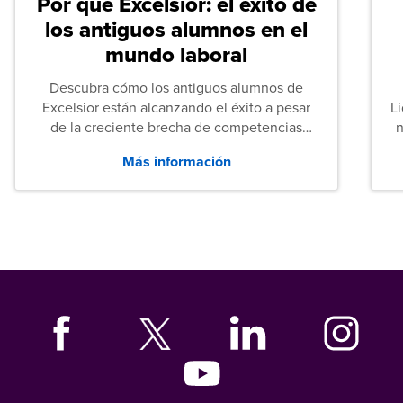
Por qué Excelsior: el éxito de
los antiguos alumnos en el
mundo laboral
Descubra cómo los antiguos alumnos de
Excelsior están alcanzando el éxito a pesar
L
de la creciente brecha de competencias
n
entre los puestos de nivel inicial que señalan
Más información
tanto las empresas como los recién
graduados en todo Estados Unidos.