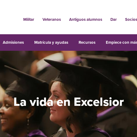
Militar
Veteranos
Antiguos alumnos
Dar
Socio
Admisiones
Matrícula y ayudas
Recursos
Empiece con más
La vida en Excelsior