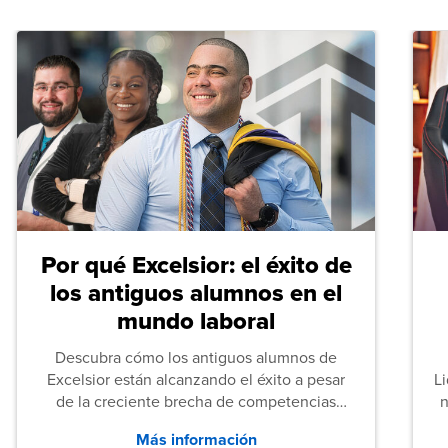
Por qué Excelsior: el éxito de
los antiguos alumnos en el
mundo laboral
Descubra cómo los antiguos alumnos de
Excelsior están alcanzando el éxito a pesar
L
de la creciente brecha de competencias
n
entre los puestos de nivel inicial que señalan
Más información
tanto las empresas como los recién