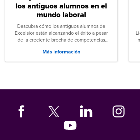
los antiguos alumnos en el
mundo laboral
Descubra cómo los antiguos alumnos de
Excelsior están alcanzando el éxito a pesar
L
de la creciente brecha de competencias
n
entre los puestos de nivel inicial que señalan
Más información
tanto las empresas como los recién
graduados en todo Estados Unidos.