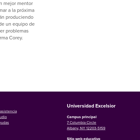
un mejor mentor
mar a la próxima
tán produciendo
 de un equipo de
ver problemas
irma Corey.
Universidad Excelsior
asistencia
udio
Campus principal
ayudas
7 Columbia Circle
Albany, NY 12203-5159
Sitio web educativo