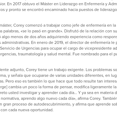
ior. En 2017 obtuvo el Máster en Liderazgo en Enfermería y Adm
ios y pronto se encontró encaminado hacia puestos de liderazgo
máster, Corey comenzó a trabajar como jefe de enfermería en la
s palabras, «se lo pasó en grande». Disfrutó de la relación con 
só algo menos de dos años adquiriendo experiencia como respon
s administrativas. En enero de 2019, el director de enfermería le 
 Servicio de Urgencias para ocupar el cargo de vicepresidente ad
urgencias, traumatología y salud mental. Fue nombrado para el 
ente adjunto, Corey tiene un trabajo exigente. Los problemas s
rma, y señala que ocuparse de varias unidades diferentes, en lug
as. Pero eso es también lo que hace que todo resulte tan interes
ge] cambia un poco la forma de pensar, modifica ligeramente la 
 reto usted investigar y aprender cada día… Y ya sea en materia 
e normativa, aprendo algo nuevo cada día», afirma Corey. Tambié
un gran proceso de autodescubrimiento, y afirma que aprende so
 con cada nueva oportunidad.