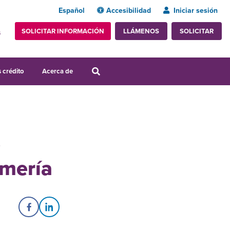
Español
Accesibilidad
Iniciar sesión
SOLICITAR INFORMACIÓN
SOLICITAR
LLÁMENOS
s
 crédito
Acerca de
e
rmería
Share on Facebook
Share on LinkedIn