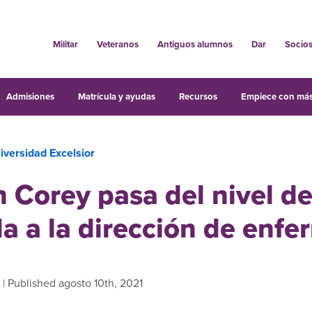
Militar
Veteranos
Antiguos alumnos
Dar
Socio
Admisiones
Matrícula y ayudas
Recursos
Empiece con más
iversidad Excelsior
 Corey pasa del nivel d
a a la dirección de enfe
| Published agosto 10th, 2021