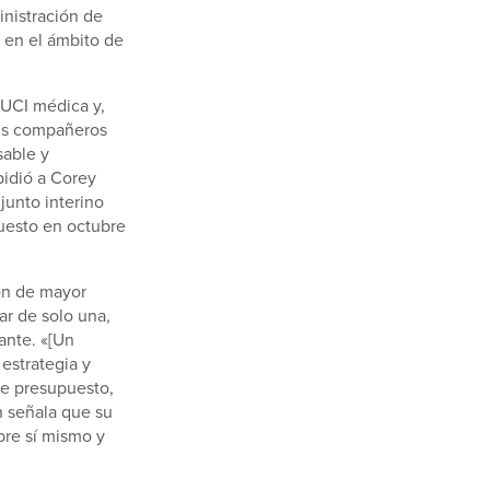
inistración de
 en el ámbito de
 UCI médica y,
sus compañeros
sable y
pidió a Corey
junto interino
puesto en octubre
on de mayor
ar de solo una,
ante. «[Un
estrategia y
de presupuesto,
n señala que su
bre sí mismo y