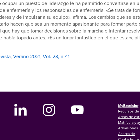
 ocupar un puesto de liderazgo le ha permitido convertirse en 
 de enfermería y los responsables de enfermería. «Se trata de for
deres y de impulsar a su equipo», afirma. Los cambios que se es
nitario hacen que sea un momento apasionante para formar parte
l que hay que tomar decisiones sobre la marcha e intentar resol
e había topado antes. «Es un lugar fantástico en el que estar», af
vista
,
Verano 2021
,
Vol. 23, n.º 1
MyExcelsior
Recursos de 
Áreas de est
Matrícula y 
Admisiones
Acerca de
Contáctenos