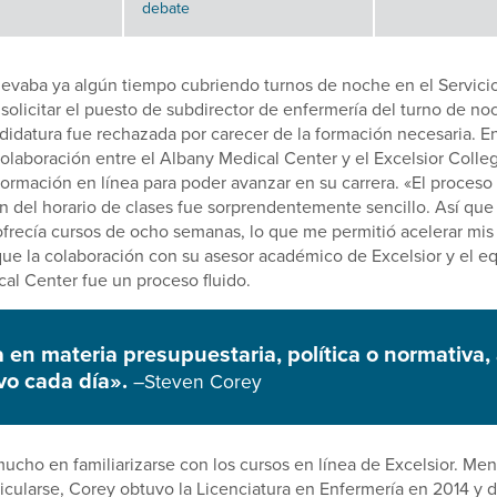
debate
levaba ya algún tiempo cubriendo turnos de noche en el Servici
 solicitar el puesto de subdirector de enfermería del turno de no
idatura fue rechazada por carecer de la formación necesaria. E
colaboración entre el Albany Medical Center y el Excelsior Colle
 formación en línea para poder avanzar en su carrera. «El proceso
n del horario de clases fue sorprendentemente sencillo. Así qu
 ofrecía cursos de ocho semanas, lo que me permitió acelerar mis
que la colaboración con su asesor académico de Excelsior y el e
al Center fue un proceso fluido.
 en materia presupuestaria, política o normativa
vo cada día».
–Steven Corey
ucho en familiarizarse con los cursos en línea de Excelsior. Me
cularse, Corey obtuvo la Licenciatura en Enfermería en 2014 y d