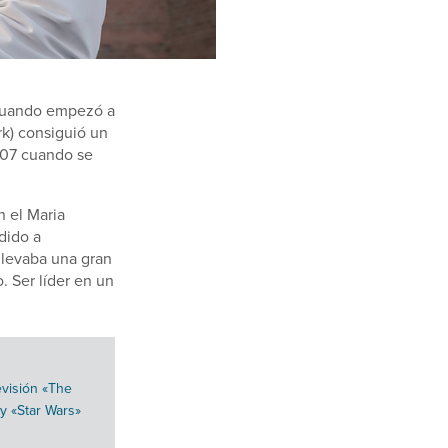
 cuando empezó a
rk) consiguió un
007 cuando se
n el Maria
dido a
llevaba una gran
. Ser líder en un
evisión «The
y «Star Wars»