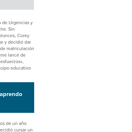
o de Urgencias y
che. Sin
ntonces, Corey
ge y decidió dar
 de matriculación
e me lancé de
 esfuerzos»,
quipo educativo
, aprendo
nos de un año
ecidió cursar un