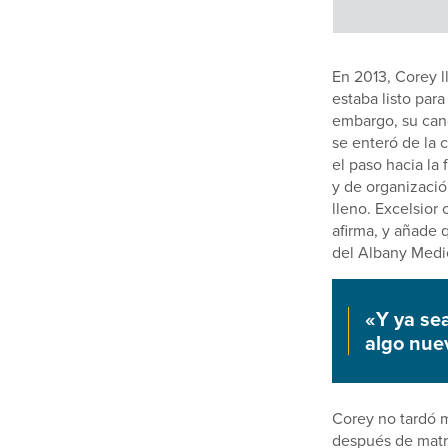
En 2013, Corey l
estaba listo para
embargo, su cand
se enteró de la 
el paso hacia la
y de organizació
lleno. Excelsior
afirma, y añade 
del Albany Medic
«Y ya sea
algo nue
Corey no tardó m
después de matri