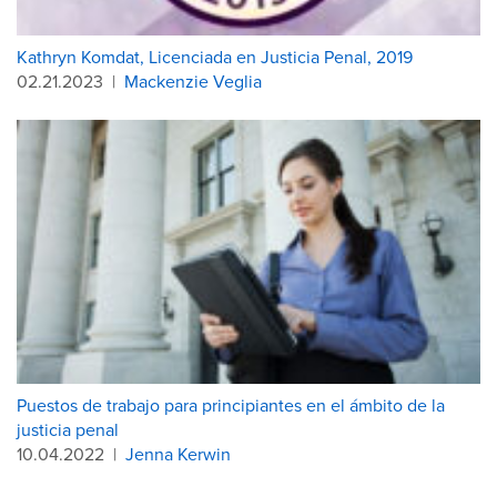
Kathryn Komdat, Licenciada en Justicia Penal, 2019
02.21.2023
|
Mackenzie Veglia
Puestos de trabajo para principiantes en el ámbito de la
justicia penal
10.04.2022
|
Jenna Kerwin