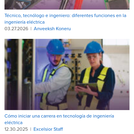
Técnico, tecnólogo e ingeniero: diferentes funciones en la
ingeniería eléctrica
03.27.2026
|
Anveeksh Koneru
Cómo iniciar una carrera en tecnología de ingeniería
eléctrica
12.30.2025
|
Excelsior Staff