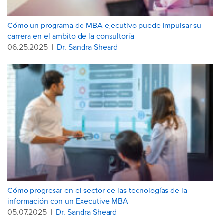
Cómo un programa de MBA ejecutivo puede impulsar su
carrera en el ámbito de la consultoría
06.25.2025
|
Dr. Sandra Sheard
Cómo progresar en el sector de las tecnologías de la
información con un Executive MBA
05.07.2025
|
Dr. Sandra Sheard