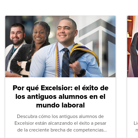
Por qué Excelsior: el éxito de
los antiguos alumnos en el
mundo laboral
Descubra cómo los antiguos alumnos de
Excelsior están alcanzando el éxito a pesar
L
de la creciente brecha de competencias
n
entre los puestos de nivel inicial que señalan