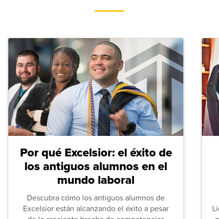
Por qué Excelsior: el éxito de
los antiguos alumnos en el
mundo laboral
Descubra cómo los antiguos alumnos de
Excelsior están alcanzando el éxito a pesar
L
de la creciente brecha de competencias
n