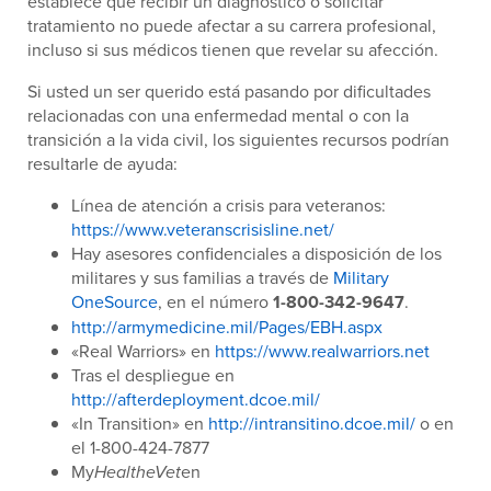
establece que recibir un diagnóstico o solicitar
tratamiento no puede afectar a su carrera profesional,
incluso si sus médicos tienen que revelar su afección.
Si usted un ser querido está pasando por dificultades
relacionadas con una enfermedad mental o con la
transición a la vida civil, los siguientes recursos podrían
resultarle de ayuda:
Línea de atención a crisis para veteranos:
https://www.veteranscrisisline.net/
Hay asesores confidenciales a disposición de los
militares y sus familias a través de
Military
OneSource
, en el número
1-800-342-9647
.
http://armymedicine.mil/Pages/EBH.aspx
«Real Warriors» en
https://www.realwarriors.net
Tras el despliegue en
http://afterdeployment.dcoe.mil/
«In Transition» en
http://intransitino.dcoe.mil/
o en
el 1-800-424-7877
My
en
HealtheVet