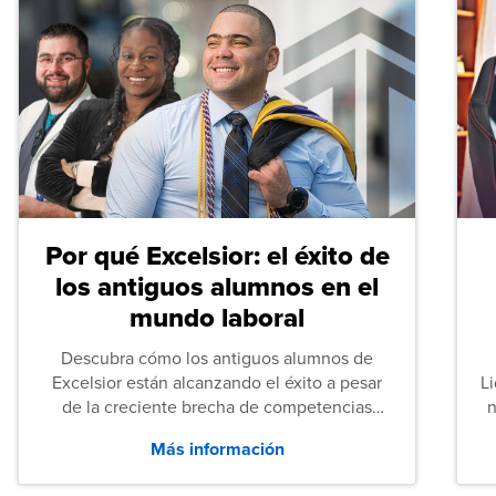
Por qué Excelsior: el éxito de
los antiguos alumnos en el
mundo laboral
Descubra cómo los antiguos alumnos de
Excelsior están alcanzando el éxito a pesar
L
de la creciente brecha de competencias
n
entre los puestos de nivel inicial que señalan
Más información
tanto las empresas como los recién
graduados en todo Estados Unidos.