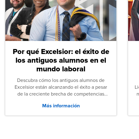
Por qué Excelsior: el éxito de
los antiguos alumnos en el
mundo laboral
Descubra cómo los antiguos alumnos de
Excelsior están alcanzando el éxito a pesar
L
de la creciente brecha de competencias
n
entre los puestos de nivel inicial que señalan
Más información
tanto las empresas como los recién
graduados en todo Estados Unidos.